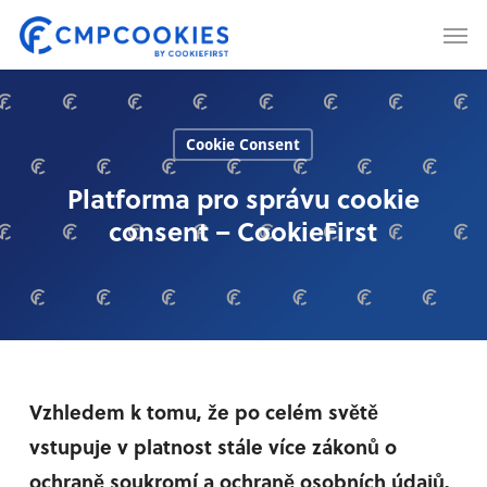
Skip
Men
to
main
content
Cookie Consent
Platforma pro správu cookie
consent – CookieFirst
Vzhledem k tomu, že po celém světě
vstupuje v platnost stále více zákonů o
ochraně soukromí a ochraně osobních údajů,