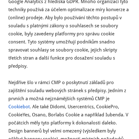
Google Analytics z hlediska GDPR. Mnoho organizací tyto
techniky používá za účelem optimalizace míry konverze a
(online) prodeje. Aby bylo používání těchto postupů v
souladu s platnými zákony o souhlasech se soubory
cookie, byly zavedeny platformy pro správu cookie
consent. Tyto systémy umožňují podnikům snadno
spravovat souhlasy se soubory cookie, jejich skripty
třetích stran a další funkce pro dosažení souladu s
předpisy.
Nejdříve šlo v rámci CMP o poskytnutí základů pro
zajištění souladu webových stránek s předpisy. Jedním z
prvních a možná nejznámějších systémů CMP je
Cookiebot
. Ale také Didomi, Usercentrics, CookiePro,
CookieYes, Osano, Borlabs Cookie a například Iubenda. V
počátcích měly tyto platformy k dokonalosti daleko.
Design bannerů byl velmi omezený (výsledkem byly
ošklivé bannery cookie), možnosti místních požadavků