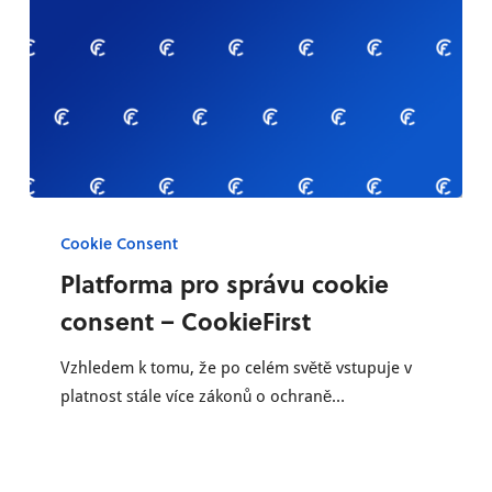
Platforma
pro
Cookie Consent
správu
Platforma pro správu cookie
cookie
consent – CookieFirst
consent
–
Vzhledem k tomu, že po celém světě vstupuje v
CookieFirst
platnost stále více zákonů o ochraně…