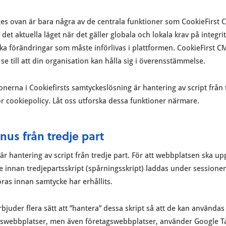
s ovan är bara några av de centrala funktioner som CookieFirst C
det aktuella läget när det gäller globala och lokala krav på integr
ilka förändringar som måste införlivas i plattformen. CookieFirst C
 se till att din organisation kan hålla sig i överensstämmelse.
ionerna i Cookiefirsts samtyckeslösning är hantering av script från
ör cookiepolicy. Låt oss utforska dessa funktioner närmare.
us från tredje part
är hantering av script från tredje part. För att webbplatsen ska up
e innan tredjepartsskript (spårningsskript) laddas under sessione
köras innan samtycke har erhållits.
bjuder flera sätt att ”hantera” dessa skript så att de kan användas
elswebbplatser, men även företagswebbplatser, använder Google T