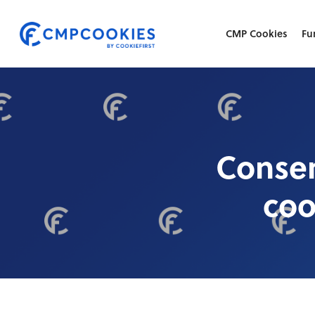
Skip
to
CMP Cookies
Fu
main
content
Conse
coo