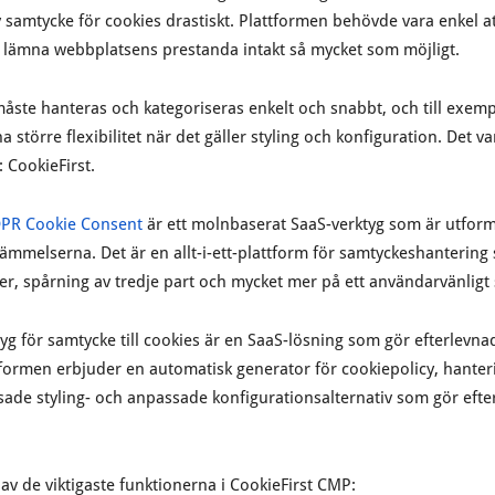
v samtycke för cookies drastiskt. Plattformen behövde vara enkel 
lämna webbplatsens prestanda intakt så mycket som möjligt.
 måste hanteras och kategoriseras enkelt och snabbt, och till exe
större flexibilitet när det gäller styling och konfiguration. Det v
 CookieFirst.
PR Cookie Consent
är ett molnbaserat SaaS-verktyg som är utforma
tämmelserna. Det är en allt-i-ett-plattform för samtyckeshantering
er, spårning av tredje part och mycket mer på ett användarvänligt 
rktyg för samtycke till cookies är en SaaS-lösning som gör efterlev
tformen erbjuder en automatisk generator för cookiepolicy, hanteri
sade styling- och anpassade konfigurationsalternativ som gör eft
r av de viktigaste funktionerna i CookieFirst CMP: