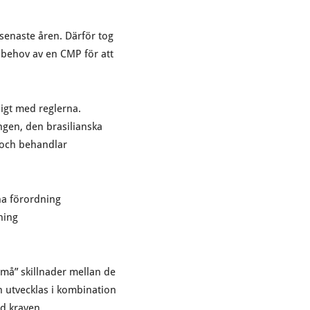
senaste åren. Därför tog
 behov av en CMP för att
igt med reglerna.
gen, den brasilianska
n och behandlar
na förordning
ning
små” skillnader mellan de
 utvecklas i kombination
d kraven.