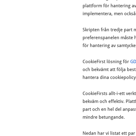
plattform för hantering a
implementera, men också 
Skripten från tredje part
preferenspanelen måste ha 
för hantering av samtycke:
CookieFirst lösning för
GD
och bekvämt att följa bes
hantera dina cookiepolicy
CookieFirsts allt-i-ett ve
bekväm och effektiv. Plat
part och en hel del anpas
mindre betungande.
Nedan har vi listat ett pa