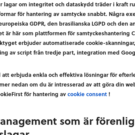
ler lagar om integritet och dataskydd träder i kraft 
tformar för hantering av samtycke snabbt. Några e
 europeiska GDPR, den brasilianska LGPD och den 
Det är här som plattformen för samtyckeshantering
erktyget erbjuder automatiserade cookie-skanningar,
ring av script från tredje part, integration med Go
ll att erbjuda enkla och effektiva lösningar för efter
mer nedan om du är intresserad av att göra din w
kieFirst för hantering av
cookie consent
!
anagement som är förenli
lagar.