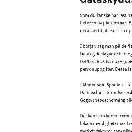
Som du kanske har läst ha
behovet av plattformar fö
deras webbplatser ska upp
I början såg man på de fl
Dataskyddslagar och inte
LGPD och CCPA i USA (dels
personuppgifter. Dessa la
I länder som Spanien, Fra
Datenschutz-Grundverord
Gegevensbescherming elle
Det kan vara komplicerat a
lokala myndigheternas kra
med de faktorer som nämns