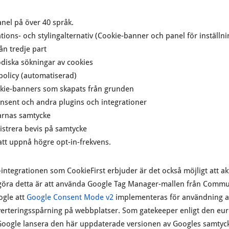
nel på över 40 språk.
ions- och stylingalternativ (Cookie-banner och panel för inställni
ån tredje part
diska sökningar av cookies
policy (automatiserad)
ookie-banners som skapats från grunden
sent och andra plugins och integrationer
darnas samtycke
egistrera bevis på samtycke
att uppnå högre opt-in-frekvens.
tegrationen som CookieFirst erbjuder är det också möjligt att ak
tt göra detta är att använda Google Tag Manager-mallen från Commu
ogle att
Google Consent Mode v2
implementeras för användning a
verteringsspårning på webbplatser. Som gatekeeper enligt den eur
ogle lansera den här uppdaterade versionen av Googles samtyck