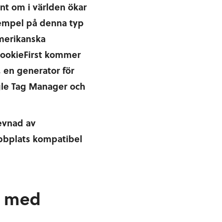
runt om i världen ökar
xempel på denna typ
amerikanska
 CookieFirst kommer
 en generator för
ogle Tag Manager och
levnad av
ebbplats kompatibel
g med