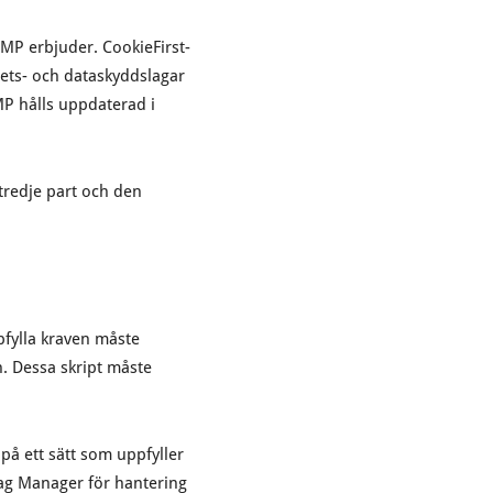
MP erbjuder. CookieFirst-
itets- och dataskyddslagar
MP hålls uppdaterad i
 tredje part och den
pfylla kraven måste
n. Dessa skript måste
 på ett sätt som uppfyller
ag Manager för hantering