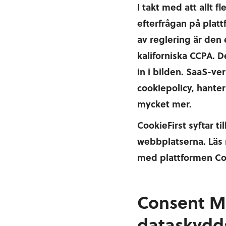
I takt med att allt f
efterfrågan på plat
av reglering är den
kaliforniska CCPA. 
in i bilden. SaaS-v
cookiepolicy, hante
mycket mer.
CookieFirst syftar ti
webbplatserna. Läs 
med plattformen Coo
Consent M
dataskydds