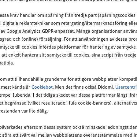
dessa krav handlar om spårning från tredje part (spårningscookies 
till digitala reklamtekniker som retargeting/återmarknadsföring ell
av Google Analytics GDPR-anpassat. Många organisationer använde
sgrad och (online) försäljning. För att användningen av dessa proc
tycke till cookies infördes plattformar för hantering av samtycke 
 att enkelt hantera sitt samtycke till cookies, sina script från tred
patibla.
m att tillhandahålla grunderna för att göra webbplatser kompatib
 mest kända är
Cookiebot
. Men det finns också Didomi,
Usercentri
empel Iubenda. I det tidiga skedet var dessa plattformar långt ifrå
begränsad (vilket resulterade i fula cookie-banners), alternativen
standan var lite dålig.
åverkades eftersom dessa system också minskade laddningstiden
t göra ett svårt val mellan webbplatsens överensstämmelse med in