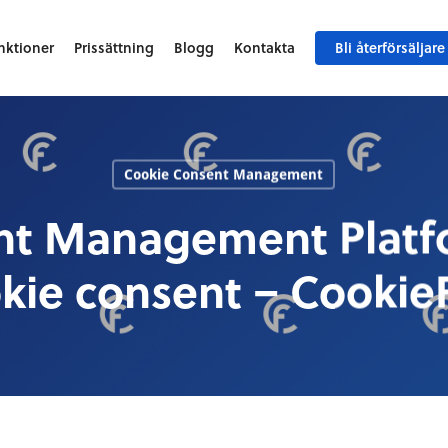
nktioner
Prissättning
Blogg
Kontakta
Bli återförsäljare
Cookie Consent Management
nt Management Platfo
kie consent – CookieF