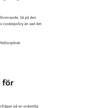
d förvirrande. Så på den
av cookiepolicy än vad det
tidisciplinär
 för
erfrågan på en ordentlig