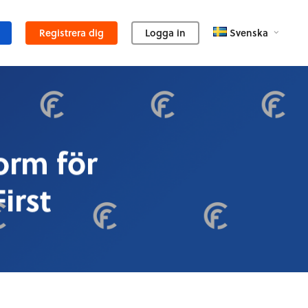
Registrera dig
Logga in
Svenska
rm för
irst