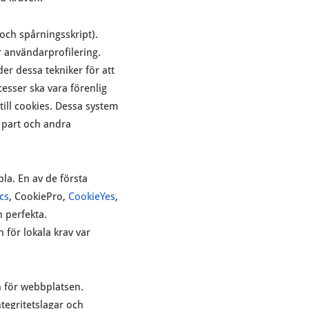
och spårningsskript).
er användarprofilering.
r dessa tekniker för att
esser ska vara förenlig
till cookies. Dessa system
je part och andra
la. En av de första
cs
, CookiePro,
CookieYes
,
n perfekta.
 för lokala krav var
 för webbplatsen.
tegritetslagar och