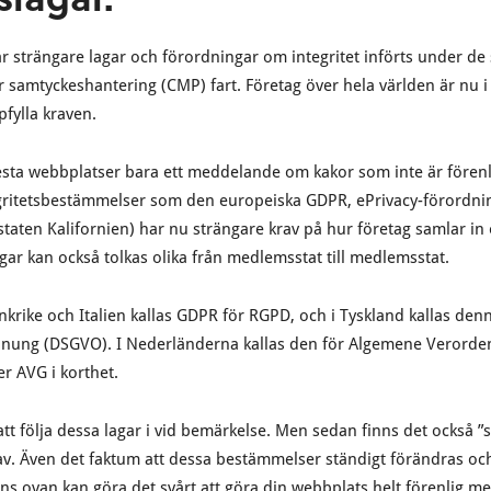
r strängare lagar och förordningar om integritet införts under de 
r samtyckeshantering (CMP) fart. Företag över hela världen är nu i
fylla kraven.
esta webbplatser bara ett meddelande om kakor som inte är förenl
gritetsbestämmelser som den europeiska GDPR, ePrivacy-förordnin
taten Kalifornien) har nu strängare krav på hur företag samlar i
gar kan också tolkas olika från medlemsstat till medlemsstat.
nkrike och Italien kallas GDPR för RGPD, och i Tyskland kallas den
nung (DSGVO). I Nederländerna kallas den för Algemene Verorde
r AVG i korthet.
tt följa dessa lagar i vid bemärkelse. Men sedan finns det också ”
v. Även det faktum att dessa bestämmelser ständigt förändras och
 ovan kan göra det svårt att göra din webbplats helt förenlig me