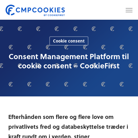
Skip
Men
to
main
content
Cookie consent
Consent Management Platform til
cookie consent – CookieFirst
Efterhånden som flere og flere love om
privatlivets fred og databeskyttelse træder i
kraft rundt om i verden, stiger