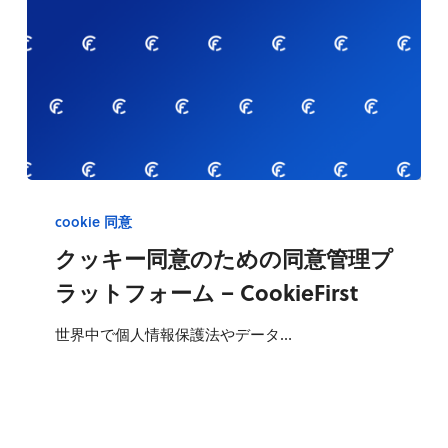
ク
ッ
cookie 同意
キ
クッキー同意のための同意管理プ
ー
ラットフォーム – CookieFirst
同
意
世界中で個人情報保護法やデータ…
の
た
め
の