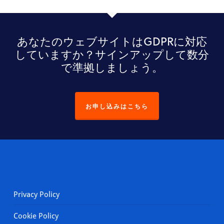
同
意
管
あなたのウェブサイトはGDPRに対応
理
していますか？サインアップして数分
プ
で準拠しましょう。
ラ
ッ
ト
フ
お申し込みはこちら
ォ
ー
ム
–
CookieFirst
Privacy Policy
Cookie Policy